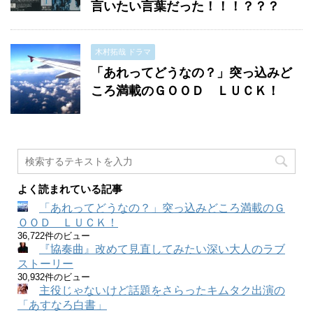
言いたい言葉だった！！！？？？
木村拓哉 ドラマ
「あれってどうなの？」突っ込みど
ころ満載のＧＯＯＤ ＬＵＣＫ！
よく読まれている記事
「あれってどうなの？」突っ込みどころ満載のＧ
ＯＯＤ ＬＵＣＫ！
36,722件のビュー
『協奏曲』改めて見直してみたい深い大人のラブ
ストーリー
30,932件のビュー
主役じゃないけど話題をさらったキムタク出演の
「あすなろ白書」