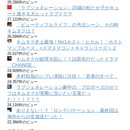
28,266件のビュー
「ラブジェネレーション」20歳の松たか子がキュ
ート過ぎる大ヒットラブドラマ
27,122件のビュー
「ビューティフルライフ」の号泣シーン、その時
キムタクは？
26,594件のビュー
キムタク史上最強！No1ホスト・ヒカル！「ホスト
マンブルース」<スマスマコントキャラシリーズ＞２
25,527件のビュー
キムタクが総理大臣に！？話題先行だったドラマ
「CHANGE」
24,928件のビュー
木村拓哉のシブい演技に注目！「若者のすべて」
24,357件のビュー
ラブジェネレーション劇中の プロポーズのセリ
フはキムタクが実際に言いたい言葉だっ
た！！！？？？
24,116件のビュー
ありえない！？「ロングバケーション」最終回は
海外からの生放送だった！
22,366件のビュー