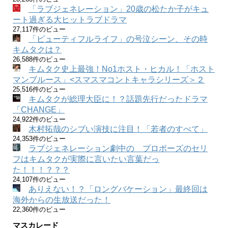
「ラブジェネレーション」20歳の松たか子がキュ
ート過ぎる大ヒットラブドラマ
27,117件のビュー
「ビューティフルライフ」の号泣シーン、その時
キムタクは？
26,588件のビュー
キムタク史上最強！No1ホスト・ヒカル！「ホスト
マンブルース」<スマスマコントキャラシリーズ＞２
25,516件のビュー
キムタクが総理大臣に！？話題先行だったドラマ
「CHANGE」
24,922件のビュー
木村拓哉のシブい演技に注目！「若者のすべて」
24,353件のビュー
ラブジェネレーション劇中の プロポーズのセリ
フはキムタクが実際に言いたい言葉だっ
た！！！？？？
24,107件のビュー
ありえない！？「ロングバケーション」最終回は
海外からの生放送だった！
22,360件のビュー
マスカレード