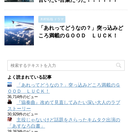
言いたい言葉だった！！！？？？
木村拓哉 ドラマ
「あれってどうなの？」突っ込みど
ころ満載のＧＯＯＤ ＬＵＣＫ！
よく読まれている記事
「あれってどうなの？」突っ込みどころ満載のＧ
ＯＯＤ ＬＵＣＫ！
36,714件のビュー
『協奏曲』改めて見直してみたい深い大人のラブ
ストーリー
30,929件のビュー
主役じゃないけど話題をさらったキムタク出演の
「あすなろ白書」
28,263件のビュー