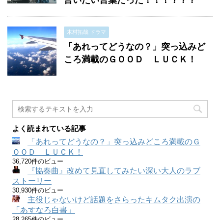
言いたい言葉だった！！！？？？
木村拓哉 ドラマ
「あれってどうなの？」突っ込みど
ころ満載のＧＯＯＤ ＬＵＣＫ！
よく読まれている記事
「あれってどうなの？」突っ込みどころ満載のＧ
ＯＯＤ ＬＵＣＫ！
36,720件のビュー
『協奏曲』改めて見直してみたい深い大人のラブ
ストーリー
30,930件のビュー
主役じゃないけど話題をさらったキムタク出演の
「あすなろ白書」
28,265件のビュー