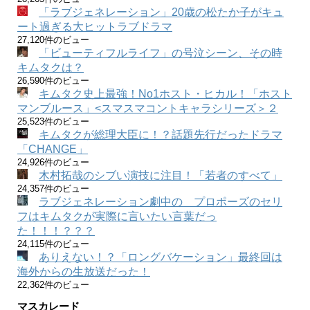
「ラブジェネレーション」20歳の松たか子がキュ
ート過ぎる大ヒットラブドラマ
27,120件のビュー
「ビューティフルライフ」の号泣シーン、その時
キムタクは？
26,590件のビュー
キムタク史上最強！No1ホスト・ヒカル！「ホスト
マンブルース」<スマスマコントキャラシリーズ＞２
25,523件のビュー
キムタクが総理大臣に！？話題先行だったドラマ
「CHANGE」
24,926件のビュー
木村拓哉のシブい演技に注目！「若者のすべて」
24,357件のビュー
ラブジェネレーション劇中の プロポーズのセリ
フはキムタクが実際に言いたい言葉だっ
た！！！？？？
24,115件のビュー
ありえない！？「ロングバケーション」最終回は
海外からの生放送だった！
22,362件のビュー
マスカレード