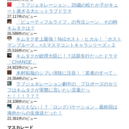
「ラブジェネレーション」20歳の松たか子がキュ
ート過ぎる大ヒットラブドラマ
27,117件のビュー
「ビューティフルライフ」の号泣シーン、その時
キムタクは？
26,588件のビュー
キムタク史上最強！No1ホスト・ヒカル！「ホスト
マンブルース」<スマスマコントキャラシリーズ＞２
25,516件のビュー
キムタクが総理大臣に！？話題先行だったドラマ
「CHANGE」
24,922件のビュー
木村拓哉のシブい演技に注目！「若者のすべて」
24,354件のビュー
ラブジェネレーション劇中の プロポーズのセリ
フはキムタクが実際に言いたい言葉だっ
た！！！？？？
24,108件のビュー
ありえない！？「ロングバケーション」最終回は
海外からの生放送だった！
22,361件のビュー
マスカレード