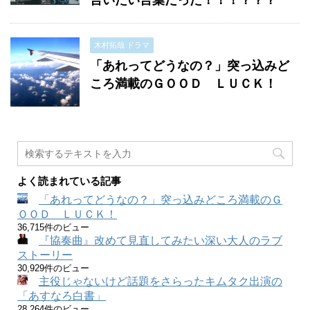
言いたい言葉だった！！！？？？
木村拓哉 ドラマ
「あれってどうなの？」突っ込みど
ころ満載のＧＯＯＤ ＬＵＣＫ！
よく読まれている記事
「あれってどうなの？」突っ込みどころ満載のＧ
ＯＯＤ ＬＵＣＫ！
36,715件のビュー
『協奏曲』改めて見直してみたい深い大人のラブ
ストーリー
30,929件のビュー
主役じゃないけど話題をさらったキムタク出演の
「あすなろ白書」
28,264件のビュー