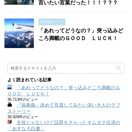
言いたい言葉だった！！！？？？
木村拓哉 ドラマ
「あれってどうなの？」突っ込みど
ころ満載のＧＯＯＤ ＬＵＣＫ！
よく読まれている記事
「あれってどうなの？」突っ込みどころ満載のＧ
ＯＯＤ ＬＵＣＫ！
36,713件のビュー
『協奏曲』改めて見直してみたい深い大人のラブ
ストーリー
30,929件のビュー
主役じゃないけど話題をさらったキムタク出演の
「あすなろ白書」