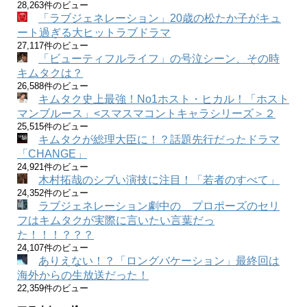
28,263件のビュー
「ラブジェネレーション」20歳の松たか子がキュ
ート過ぎる大ヒットラブドラマ
27,117件のビュー
「ビューティフルライフ」の号泣シーン、その時
キムタクは？
26,588件のビュー
キムタク史上最強！No1ホスト・ヒカル！「ホスト
マンブルース」<スマスマコントキャラシリーズ＞２
25,515件のビュー
キムタクが総理大臣に！？話題先行だったドラマ
「CHANGE」
24,921件のビュー
木村拓哉のシブい演技に注目！「若者のすべて」
24,352件のビュー
ラブジェネレーション劇中の プロポーズのセリ
フはキムタクが実際に言いたい言葉だっ
た！！！？？？
24,107件のビュー
ありえない！？「ロングバケーション」最終回は
海外からの生放送だった！
22,359件のビュー