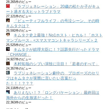
28,265件のビュー
「ラブジェネレーション」20歳の松たか子がキュ
ート過ぎる大ヒットラブドラマ
27,121件のビュー
「ビューティフルライフ」の号泣シーン、その時
キムタクは？
26,592件のビュー
キムタク史上最強！No1ホスト・ヒカル！「ホスト
マンブルース」<スマスマコントキャラシリーズ＞２
25,525件のビュー
キムタクが総理大臣に！？話題先行だったドラマ
「CHANGE」
24,927件のビュー
木村拓哉のシブい演技に注目！「若者のすべて」
24,357件のビュー
ラブジェネレーション劇中の プロポーズのセリ
フはキムタクが実際に言いたい言葉だっ
た！！！？？？
24,116件のビュー
ありえない！？「ロングバケーション」最終回は
海外からの生放送だった！
22,363件のビュー