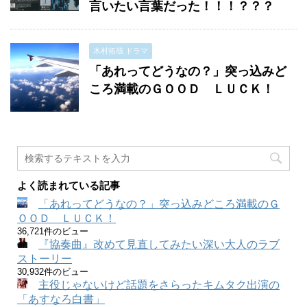
言いたい言葉だった！！！？？？
木村拓哉 ドラマ
「あれってどうなの？」突っ込みど
ころ満載のＧＯＯＤ ＬＵＣＫ！
よく読まれている記事
「あれってどうなの？」突っ込みどころ満載のＧ
ＯＯＤ ＬＵＣＫ！
36,721件のビュー
『協奏曲』改めて見直してみたい深い大人のラブ
ストーリー
30,932件のビュー
主役じゃないけど話題をさらったキムタク出演の
「あすなろ白書」