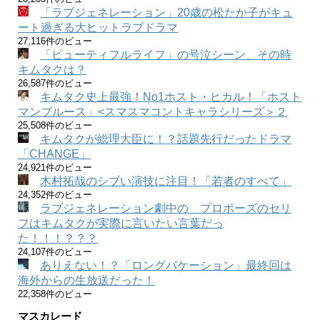
「ラブジェネレーション」20歳の松たか子がキュ
ート過ぎる大ヒットラブドラマ
27,116件のビュー
「ビューティフルライフ」の号泣シーン、その時
キムタクは？
26,587件のビュー
キムタク史上最強！No1ホスト・ヒカル！「ホスト
マンブルース」<スマスマコントキャラシリーズ＞２
25,508件のビュー
キムタクが総理大臣に！？話題先行だったドラマ
「CHANGE」
24,921件のビュー
木村拓哉のシブい演技に注目！「若者のすべて」
24,352件のビュー
ラブジェネレーション劇中の プロポーズのセリ
フはキムタクが実際に言いたい言葉だっ
た！！！？？？
24,107件のビュー
ありえない！？「ロングバケーション」最終回は
海外からの生放送だった！
22,358件のビュー
マスカレード