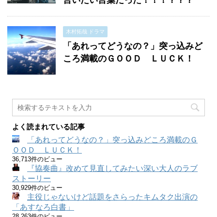
言いたい言葉だった！！！？？？
木村拓哉 ドラマ
「あれってどうなの？」突っ込みど
ころ満載のＧＯＯＤ ＬＵＣＫ！
よく読まれている記事
「あれってどうなの？」突っ込みどころ満載のＧ
ＯＯＤ ＬＵＣＫ！
36,713件のビュー
『協奏曲』改めて見直してみたい深い大人のラブ
ストーリー
30,929件のビュー
主役じゃないけど話題をさらったキムタク出演の
「あすなろ白書」
28,263件のビュー