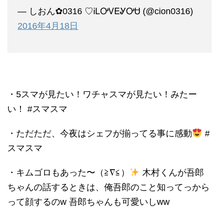
— しおん✿0316 ♡ᎥᏞᎤᏙᎬᎽᎤᏌ (@cion0316)
2016年4月18日
・5スマが見たい！ワチャスマが見たい！みたー
い！ #スマスマ
・ただただ、今夜はシェフが揃ってる事に感動
#
スマスマ
・キムゴロもあった〜（≧∇≦）
木村くんが吾郎
ちゃんの話するときは、俺吾郎のこと知ってっから
って顔するのw 吾郎ちゃんも可愛いしww