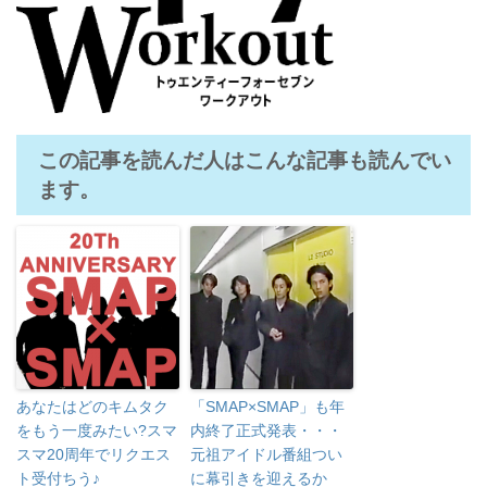
この記事を読んだ人はこんな記事も読んでい
ます。
あなたはどのキムタク
「SMAP×SMAP」も年
をもう一度みたい?スマ
内終了正式発表・・・
スマ20周年でリクエス
元祖アイドル番組つい
ト受付ちう♪
に幕引きを迎えるか