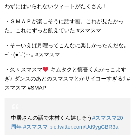
わずにはいられないツィートがたくさん！
・ＳＭＡＰが楽しそうに話す画。これが見たかっ
た。これにずっと飢えていた #スマスマ
・そーいえば月曜ってこんなに楽しかったんだな｡
+ﾟ･(●´‐`)･･｡ #スマスマ
・久々スマスマ
キムタクと慎吾くんかっこよす
ぎ♪ ダンスのあとのスマスマとかサイコーすぎる⤴︎ #
スマスマ #SMAP
中居さんの話で木村くん嬉しそう
#スマスマ20
周年
#スマスマ
pic.twitter.com/Ud9ygCBR3a