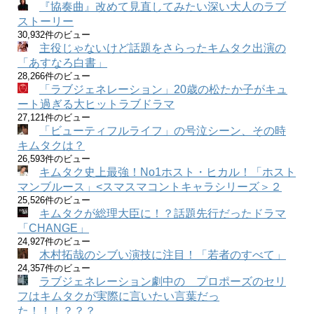
『協奏曲』改めて見直してみたい深い大人のラブ
ストーリー
30,932件のビュー
主役じゃないけど話題をさらったキムタク出演の
「あすなろ白書」
28,266件のビュー
「ラブジェネレーション」20歳の松たか子がキュ
ート過ぎる大ヒットラブドラマ
27,121件のビュー
「ビューティフルライフ」の号泣シーン、その時
キムタクは？
26,593件のビュー
キムタク史上最強！No1ホスト・ヒカル！「ホスト
マンブルース」<スマスマコントキャラシリーズ＞２
25,526件のビュー
キムタクが総理大臣に！？話題先行だったドラマ
「CHANGE」
24,927件のビュー
木村拓哉のシブい演技に注目！「若者のすべて」
24,357件のビュー
ラブジェネレーション劇中の プロポーズのセリ
フはキムタクが実際に言いたい言葉だっ
た！！！？？？