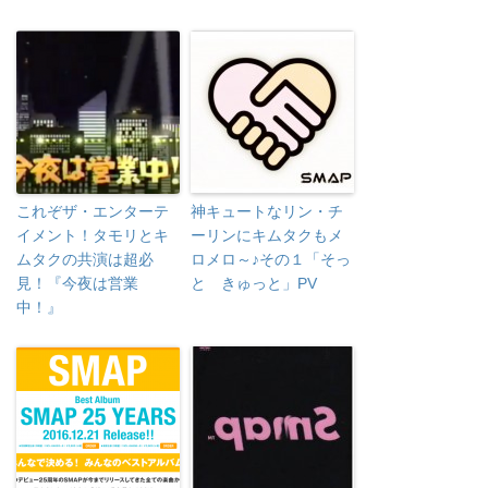
これぞザ・エンターテ
神キュートなリン・チ
イメント！タモリとキ
ーリンにキムタクもメ
ムタクの共演は超必
ロメロ～♪その１「そっ
見！『今夜は営業
と きゅっと」PV
中！』