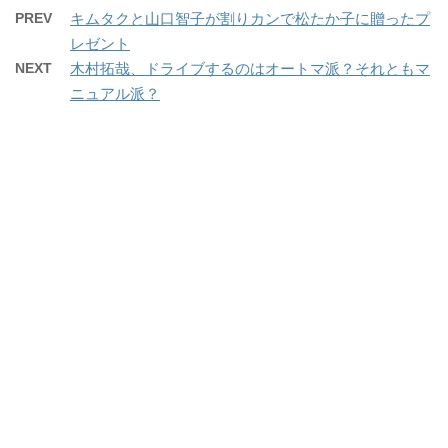
PREV
キムタクと山口智子が割りカンで松たか子に贈ったプ
レゼント
NEXT
木村拓哉、ドライブするのはオートマ派？それともマ
ニュアル派？