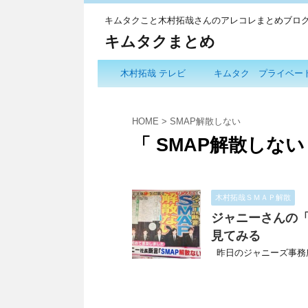
キムタクこと木村拓哉さんのアレコレまとめブロ
キムタクまとめ
木村拓哉 テレビ
キムタク プライベー
HOME
>
SMAP解散しない
「 SMAP解散しない
木村拓哉ＳＭＡＰ解散
ジャニーさんの「
見てみる
昨日のジャニーズ事務所社