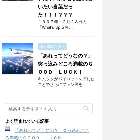
いたい言葉だっ
た！！！？？？
１９９７年１２月２８日の
「What's Up SM ...
木村拓哉 ドラマ
「あれってどうなの？」
突っ込みどころ満載のＧ
ＯＯＤ ＬＵＣＫ！
キムタクがパイロットを演じた
ことでさらにファン層を ...
よく読まれている記事
「あれってどうなの？」突っ込みどこ
ろ満載のＧＯＯＤ ＬＵＣＫ！