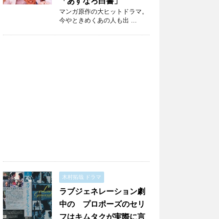
「あすなろ白書」
マンガ原作の大ヒットドラマ。
今やときめくあの人も出 ...
木村拓哉 ドラマ
ラブジェネレーション劇
中の プロポーズのセリ
フはキムタクが実際に言