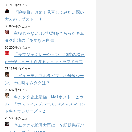
36,713件のビュー
『協奏曲』改めて見直してみたい深い
大人のラブストーリー
30,929件のビュー
主役じゃないけど話題をさらったキム
タク出演の「あすなろ白書」
28,263件のビュー
「ラブジェネレーション」20歳の松た
か子がキュート過ぎる大ヒットラブドラマ
27,116件のビュー
「ビューティフルライフ」の号泣シー
ン、その時キムタクは？
26,587件のビュー
キムタク史上最強！No1ホスト・ヒカ
ル！「ホストマンブルース」<スマスマコン
トキャラシリーズ＞２
25,508件のビュー
キムタクが総理大臣に！？話題先行だ