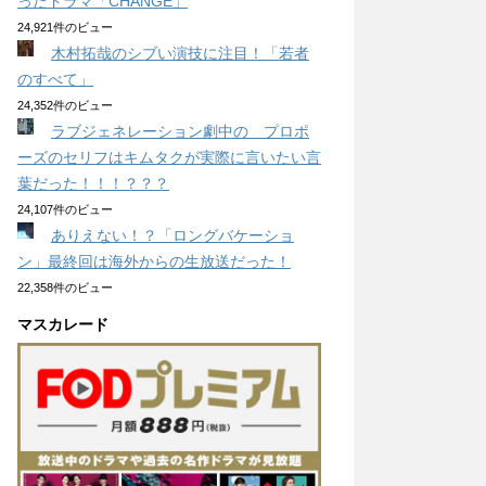
ったドラマ「CHANGE」
24,921件のビュー
木村拓哉のシブい演技に注目！「若者
のすべて」
24,352件のビュー
ラブジェネレーション劇中の プロポ
ーズのセリフはキムタクが実際に言いたい言
葉だった！！！？？？
24,107件のビュー
ありえない！？「ロングバケーショ
ン」最終回は海外からの生放送だった！
22,358件のビュー
マスカレード