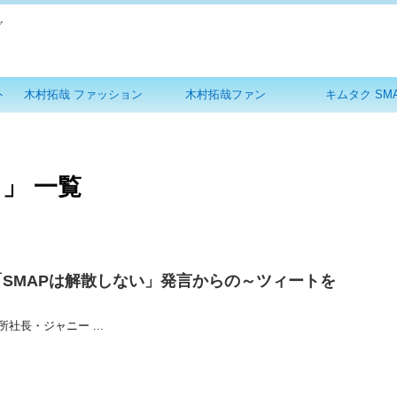
グ
ト
木村拓哉 ファッション
木村拓哉ファン
キムタク SM
 」 一覧
SMAPは解散しない」発言からの～ツィートを
長・ジャニー ...