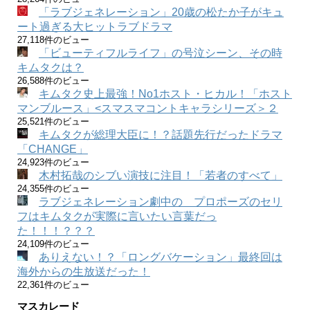
「ラブジェネレーション」20歳の松たか子がキュ
ート過ぎる大ヒットラブドラマ
27,118件のビュー
「ビューティフルライフ」の号泣シーン、その時
キムタクは？
26,588件のビュー
キムタク史上最強！No1ホスト・ヒカル！「ホスト
マンブルース」<スマスマコントキャラシリーズ＞２
25,521件のビュー
キムタクが総理大臣に！？話題先行だったドラマ
「CHANGE」
24,923件のビュー
木村拓哉のシブい演技に注目！「若者のすべて」
24,355件のビュー
ラブジェネレーション劇中の プロポーズのセリ
フはキムタクが実際に言いたい言葉だっ
た！！！？？？
24,109件のビュー
ありえない！？「ロングバケーション」最終回は
海外からの生放送だった！
22,361件のビュー
マスカレード