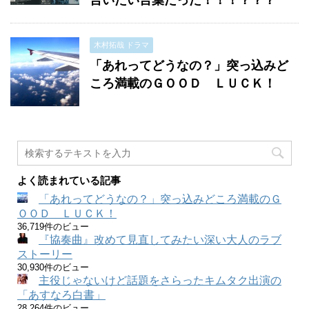
言いたい言葉だった！！！？？？
木村拓哉 ドラマ
「あれってどうなの？」突っ込みど
ころ満載のＧＯＯＤ ＬＵＣＫ！
よく読まれている記事
「あれってどうなの？」突っ込みどころ満載のＧ
ＯＯＤ ＬＵＣＫ！
36,719件のビュー
『協奏曲』改めて見直してみたい深い大人のラブ
ストーリー
30,930件のビュー
主役じゃないけど話題をさらったキムタク出演の
「あすなろ白書」
28,264件のビュー