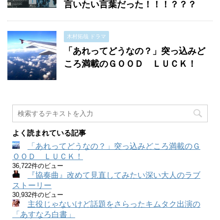
言いたい言葉だった！！！？？？
木村拓哉 ドラマ
「あれってどうなの？」突っ込みど
ころ満載のＧＯＯＤ ＬＵＣＫ！
よく読まれている記事
「あれってどうなの？」突っ込みどころ満載のＧ
ＯＯＤ ＬＵＣＫ！
36,722件のビュー
『協奏曲』改めて見直してみたい深い大人のラブ
ストーリー
30,932件のビュー
主役じゃないけど話題をさらったキムタク出演の
「あすなろ白書」