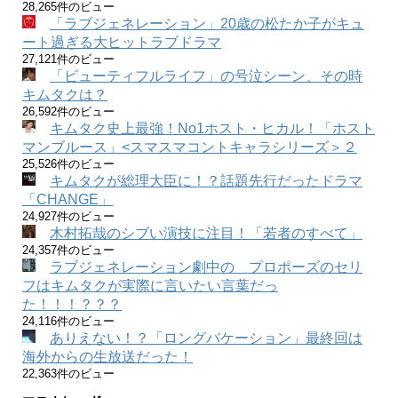
28,265件のビュー
「ラブジェネレーション」20歳の松たか子がキュ
ート過ぎる大ヒットラブドラマ
27,121件のビュー
「ビューティフルライフ」の号泣シーン、その時
キムタクは？
26,592件のビュー
キムタク史上最強！No1ホスト・ヒカル！「ホスト
マンブルース」<スマスマコントキャラシリーズ＞２
25,526件のビュー
キムタクが総理大臣に！？話題先行だったドラマ
「CHANGE」
24,927件のビュー
木村拓哉のシブい演技に注目！「若者のすべて」
24,357件のビュー
ラブジェネレーション劇中の プロポーズのセリ
フはキムタクが実際に言いたい言葉だっ
た！！！？？？
24,116件のビュー
ありえない！？「ロングバケーション」最終回は
海外からの生放送だった！
22,363件のビュー