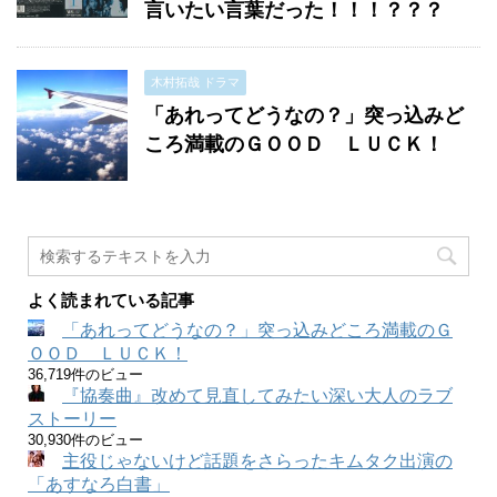
言いたい言葉だった！！！？？？
木村拓哉 ドラマ
「あれってどうなの？」突っ込みど
ころ満載のＧＯＯＤ ＬＵＣＫ！
よく読まれている記事
「あれってどうなの？」突っ込みどころ満載のＧ
ＯＯＤ ＬＵＣＫ！
36,719件のビュー
『協奏曲』改めて見直してみたい深い大人のラブ
ストーリー
30,930件のビュー
主役じゃないけど話題をさらったキムタク出演の
「あすなろ白書」