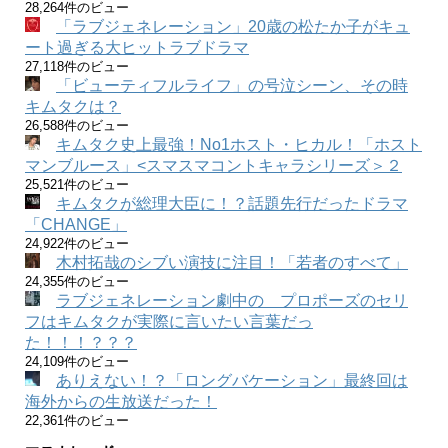
28,264件のビュー
「ラブジェネレーション」20歳の松たか子がキュ
ート過ぎる大ヒットラブドラマ
27,118件のビュー
「ビューティフルライフ」の号泣シーン、その時
キムタクは？
26,588件のビュー
キムタク史上最強！No1ホスト・ヒカル！「ホスト
マンブルース」<スマスマコントキャラシリーズ＞２
25,521件のビュー
キムタクが総理大臣に！？話題先行だったドラマ
「CHANGE」
24,922件のビュー
木村拓哉のシブい演技に注目！「若者のすべて」
24,355件のビュー
ラブジェネレーション劇中の プロポーズのセリ
フはキムタクが実際に言いたい言葉だっ
た！！！？？？
24,109件のビュー
ありえない！？「ロングバケーション」最終回は
海外からの生放送だった！
22,361件のビュー