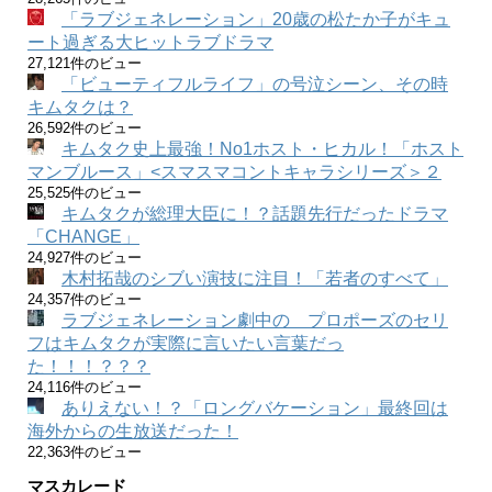
「ラブジェネレーション」20歳の松たか子がキュ
ート過ぎる大ヒットラブドラマ
27,121件のビュー
「ビューティフルライフ」の号泣シーン、その時
キムタクは？
26,592件のビュー
キムタク史上最強！No1ホスト・ヒカル！「ホスト
マンブルース」<スマスマコントキャラシリーズ＞２
25,525件のビュー
キムタクが総理大臣に！？話題先行だったドラマ
「CHANGE」
24,927件のビュー
木村拓哉のシブい演技に注目！「若者のすべて」
24,357件のビュー
ラブジェネレーション劇中の プロポーズのセリ
フはキムタクが実際に言いたい言葉だっ
た！！！？？？
24,116件のビュー
ありえない！？「ロングバケーション」最終回は
海外からの生放送だった！
22,363件のビュー
マスカレード