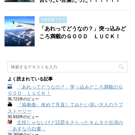
言いたい言葉だった！！！？？？
木村拓哉 ドラマ
「あれってどうなの？」突っ込みど
ころ満載のＧＯＯＤ ＬＵＣＫ！
よく読まれている記事
「あれってどうなの？」突っ込みどころ満載のＧ
ＯＯＤ ＬＵＣＫ！
36,721件のビュー
『協奏曲』改めて見直してみたい深い大人のラブ
ストーリー
30,932件のビュー
主役じゃないけど話題をさらったキムタク出演の
「あすなろ白書」
28,265件のビュー