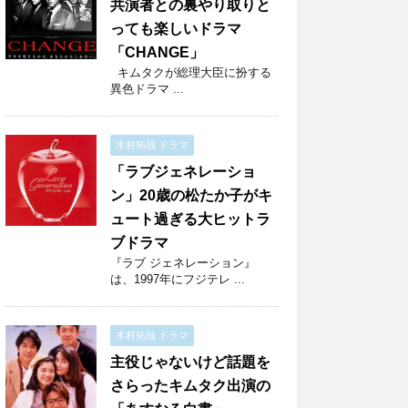
共演者との裏やり取りと
っても楽しいドラマ
「CHANGE」
キムタクが総理大臣に扮する
異色ドラマ ...
木村拓哉 ドラマ
「ラブジェネレーショ
ン」20歳の松たか子がキ
ュート過ぎる大ヒットラ
ブドラマ
『ラブ ジェネレーション』
は、1997年にフジテレ ...
木村拓哉 ドラマ
主役じゃないけど話題を
さらったキムタク出演の