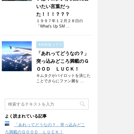
いたい言葉だっ
た！！！？？？
１９９７年１２月２８日の
「What's Up SM ...
木村拓哉 ドラマ
「あれってどうなの？」
突っ込みどころ満載のＧ
ＯＯＤ ＬＵＣＫ！
キムタクがパイロットを演じた
ことでさらにファン層を ...
よく読まれている記事
「あれってどうなの？」突っ込みどこ
ろ満載のＧＯＯＤ ＬＵＣＫ！