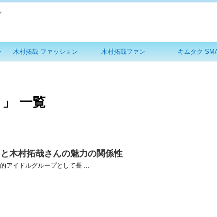
グ
ト
木村拓哉 ファッション
木村拓哉ファン
キムタク SM
 」 一覧
曲と木村拓哉さんの魅力の関係性
的アイドルグループとして長 ...