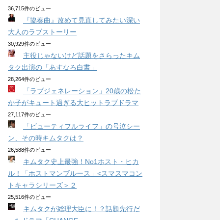
36,715件のビュー
『協奏曲』改めて見直してみたい深い
大人のラブストーリー
30,929件のビュー
主役じゃないけど話題をさらったキム
タク出演の「あすなろ白書」
28,264件のビュー
「ラブジェネレーション」20歳の松た
か子がキュート過ぎる大ヒットラブドラマ
27,117件のビュー
「ビューティフルライフ」の号泣シー
ン、その時キムタクは？
26,588件のビュー
キムタク史上最強！No1ホスト・ヒカ
ル！「ホストマンブルース」<スマスマコン
トキャラシリーズ＞２
25,516件のビュー
キムタクが総理大臣に！？話題先行だ