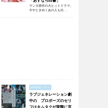
「あすなろ白書」
マンガ原作の大ヒットドラマ。
今やときめくあの人も出 ...
木村拓哉 ドラマ
ラブジェネレーション劇
中の プロポーズのセリ
フはキムタクが実際に言