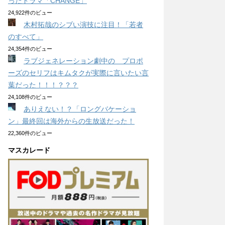
ったドラマ「CHANGE」
24,922件のビュー
木村拓哉のシブい演技に注目！「若者
のすべて」
24,354件のビュー
ラブジェネレーション劇中の プロポ
ーズのセリフはキムタクが実際に言いたい言
葉だった！！！？？？
24,108件のビュー
ありえない！？「ロングバケーショ
ン」最終回は海外からの生放送だった！
22,360件のビュー
マスカレード