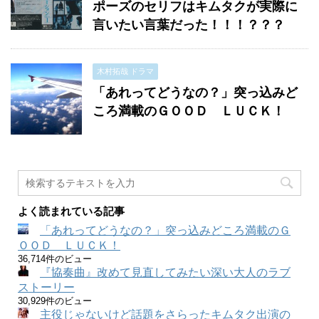
ポーズのセリフはキムタクが実際に
言いたい言葉だった！！！？？？
木村拓哉 ドラマ
「あれってどうなの？」突っ込みど
ころ満載のＧＯＯＤ ＬＵＣＫ！
よく読まれている記事
「あれってどうなの？」突っ込みどころ満載のＧ
ＯＯＤ ＬＵＣＫ！
36,714件のビュー
『協奏曲』改めて見直してみたい深い大人のラブ
ストーリー
30,929件のビュー
主役じゃないけど話題をさらったキムタク出演の