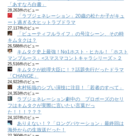
「あすなろ白書」
28,263件のビュー
「ラブジェネレーション」20歳の松たか子がキュ
ート過ぎる大ヒットラブドラマ
27,117件のビュー
「ビューティフルライフ」の号泣シーン、その時
キムタクは？
26,588件のビュー
キムタク史上最強！No1ホスト・ヒカル！「ホスト
マンブルース」<スマスマコントキャラシリーズ＞２
25,516件のビュー
キムタクが総理大臣に！？話題先行だったドラマ
「CHANGE」
24,922件のビュー
木村拓哉のシブい演技に注目！「若者のすべて」
24,353件のビュー
ラブジェネレーション劇中の プロポーズのセリ
フはキムタクが実際に言いたい言葉だっ
た！！！？？？
24,107件のビュー
ありえない！？「ロングバケーション」最終回は
海外からの生放送だった！
22,360件のビュー