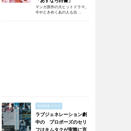
「あすなろ白書」
マンガ原作の大ヒットドラマ。
今やときめくあの人も出 ...
木村拓哉 ドラマ
ラブジェネレーション劇
中の プロポーズのセリ
フはキムタクが実際に言