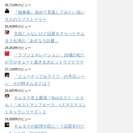
36,713件のビュー
『協奏曲』改めて見直してみたい深い
大人のラブストーリー
30,929件のビュー
主役じゃないけど話題をさらったキム
タク出演の「あすなろ白書」
28,263件のビュー
「ラブジェネレーション」20歳の松た
か子がキュート過ぎる大ヒットラブドラマ
27,116件のビュー
「ビューティフルライフ」の号泣シー
ン、その時キムタクは？
26,587件のビュー
キムタク史上最強！No1ホスト・ヒカ
ル！「ホストマンブルース」<スマスマコン
トキャラシリーズ＞２
25,509件のビュー
キムタクが総理大臣に！？話題先行だ