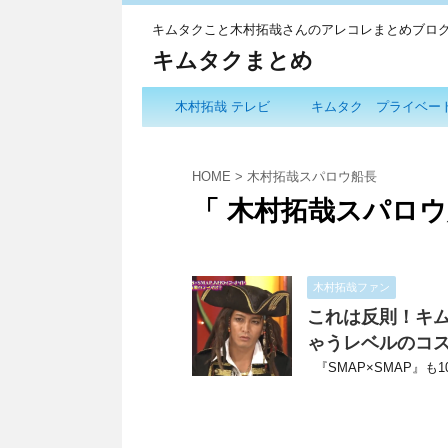
キムタクこと木村拓哉さんのアレコレまとめブロ
キムタクまとめ
木村拓哉 テレビ
キムタク プライベー
HOME
>
木村拓哉スパロウ船長
「 木村拓哉スパロウ
木村拓哉ファン
これは反則！キ
ゃうレベルのコ
『SMAP×SMAP』も10