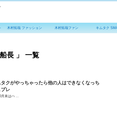
グ
ト
木村拓哉 ファッション
木村拓哉ファン
キムタク SM
船長 」 一覧
ムタクがやっちゃったら他の人はできなくなっち
スプレ
月末はハ ...