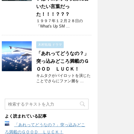
いたい言葉だっ
た！！！？？？
１９９７年１２月２８日の
「What's Up SM ...
木村拓哉 ドラマ
「あれってどうなの？」
突っ込みどころ満載のＧ
ＯＯＤ ＬＵＣＫ！
キムタクがパイロットを演じた
ことでさらにファン層を ...
よく読まれている記事
「あれってどうなの？」突っ込みどこ
ろ満載のＧＯＯＤ ＬＵＣＫ！