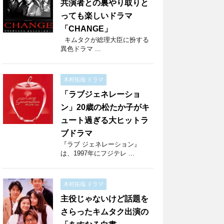
共演者との裏やり取りと
っても楽しいドラマ
「CHANGE」
キムタクが総理大臣に扮する
異色ドラマ ...
木村拓哉 ドラマ
「ラブジェネレーショ
ン」20歳の松たか子がキ
ュート過ぎる大ヒットラ
ブドラマ
『ラブ ジェネレーション』
は、1997年にフジテレ ...
木村拓哉 ドラマ
主役じゃないけど話題を
さらったキムタク出演の