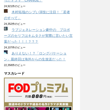
ったドラマ「CHANGE」
24,921件のビュー
木村拓哉のシブい演技に注目！「若者
のすべて」
24,352件のビュー
ラブジェネレーション劇中の プロポ
ーズのセリフはキムタクが実際に言いたい言
葉だった！！！？？？
24,107件のビュー
ありえない！？「ロングバケーショ
ン」最終回は海外からの生放送だった！
22,358件のビュー
マスカレード