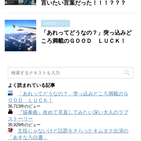
言いたい言葉だった！！！？？？
木村拓哉 ドラマ
「あれってどうなの？」突っ込みど
ころ満載のＧＯＯＤ ＬＵＣＫ！
よく読まれている記事
「あれってどうなの？」突っ込みどころ満載のＧ
ＯＯＤ ＬＵＣＫ！
36,713件のビュー
『協奏曲』改めて見直してみたい深い大人のラブ
ストーリー
30,929件のビュー
主役じゃないけど話題をさらったキムタク出演の
「あすなろ白書」