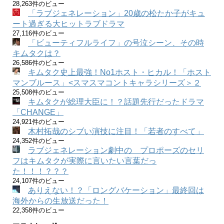
28,263件のビュー
「ラブジェネレーション」20歳の松たか子がキュ
ート過ぎる大ヒットラブドラマ
27,116件のビュー
「ビューティフルライフ」の号泣シーン、その時
キムタクは？
26,586件のビュー
キムタク史上最強！No1ホスト・ヒカル！「ホスト
マンブルース」<スマスマコントキャラシリーズ＞２
25,508件のビュー
キムタクが総理大臣に！？話題先行だったドラマ
「CHANGE」
24,921件のビュー
木村拓哉のシブい演技に注目！「若者のすべて」
24,352件のビュー
ラブジェネレーション劇中の プロポーズのセリ
フはキムタクが実際に言いたい言葉だっ
た！！！？？？
24,107件のビュー
ありえない！？「ロングバケーション」最終回は
海外からの生放送だった！
22,358件のビュー