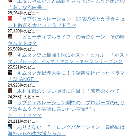
主役じゃないけど話題をさらったキムタク出演の
「あすなろ白書」
28,264件のビュー
「ラブジェネレーション」20歳の松たか子がキュ
ート過ぎる大ヒットラブドラマ
27,120件のビュー
「ビューティフルライフ」の号泣シーン、その時
キムタクは？
26,589件のビュー
キムタク史上最強！No1ホスト・ヒカル！「ホスト
マンブルース」<スマスマコントキャラシリーズ＞２
25,521件のビュー
キムタクが総理大臣に！？話題先行だったドラマ
「CHANGE」
24,923件のビュー
木村拓哉のシブい演技に注目！「若者のすべて」
24,356件のビュー
ラブジェネレーション劇中の プロポーズのセリ
フはキムタクが実際に言いたい言葉だっ
た！！！？？？
24,111件のビュー
ありえない！？「ロングバケーション」最終回は
海外からの生放送だった！