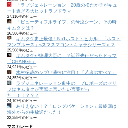
「ラブジェネレーション」20歳の松たか子がキュ
ート過ぎる大ヒットラブドラマ
27,116件のビュー
「ビューティフルライフ」の号泣シーン、その時
キムタクは？
26,586件のビュー
キムタク史上最強！No1ホスト・ヒカル！「ホスト
マンブルース」<スマスマコントキャラシリーズ＞２
25,508件のビュー
キムタクが総理大臣に！？話題先行だったドラマ
「CHANGE」
24,921件のビュー
木村拓哉のシブい演技に注目！「若者のすべて」
24,352件のビュー
ラブジェネレーション劇中の プロポーズのセリ
フはキムタクが実際に言いたい言葉だっ
た！！！？？？
24,107件のビュー
ありえない！？「ロングバケーション」最終回は
海外からの生放送だった！
22,358件のビュー
マスカレード