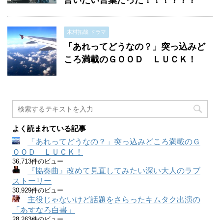
言いたい言葉だった！！！？？？
木村拓哉 ドラマ
「あれってどうなの？」突っ込みど
ころ満載のＧＯＯＤ ＬＵＣＫ！
よく読まれている記事
「あれってどうなの？」突っ込みどころ満載のＧ
ＯＯＤ ＬＵＣＫ！
36,713件のビュー
『協奏曲』改めて見直してみたい深い大人のラブ
ストーリー
30,929件のビュー
主役じゃないけど話題をさらったキムタク出演の
「あすなろ白書」
28,263件のビュー