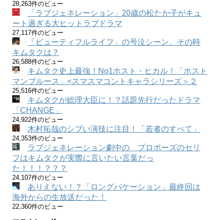
28,263件のビュー
「ラブジェネレーション」20歳の松たか子がキュ
ート過ぎる大ヒットラブドラマ
27,117件のビュー
「ビューティフルライフ」の号泣シーン、その時
キムタクは？
26,588件のビュー
キムタク史上最強！No1ホスト・ヒカル！「ホスト
マンブルース」<スマスマコントキャラシリーズ＞２
25,516件のビュー
キムタクが総理大臣に！？話題先行だったドラマ
「CHANGE」
24,922件のビュー
木村拓哉のシブい演技に注目！「若者のすべて」
24,353件のビュー
ラブジェネレーション劇中の プロポーズのセリ
フはキムタクが実際に言いたい言葉だっ
た！！！？？？
24,107件のビュー
ありえない！？「ロングバケーション」最終回は
海外からの生放送だった！
22,360件のビュー