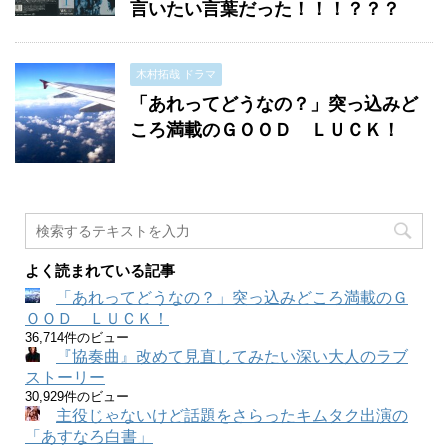
言いたい言葉だった！！！？？？
木村拓哉 ドラマ
「あれってどうなの？」突っ込みど
ころ満載のＧＯＯＤ ＬＵＣＫ！
よく読まれている記事
「あれってどうなの？」突っ込みどころ満載のＧ
ＯＯＤ ＬＵＣＫ！
36,714件のビュー
『協奏曲』改めて見直してみたい深い大人のラブ
ストーリー
30,929件のビュー
主役じゃないけど話題をさらったキムタク出演の
「あすなろ白書」