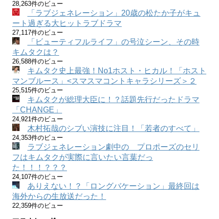
28,263件のビュー
「ラブジェネレーション」20歳の松たか子がキュ
ート過ぎる大ヒットラブドラマ
27,117件のビュー
「ビューティフルライフ」の号泣シーン、その時
キムタクは？
26,588件のビュー
キムタク史上最強！No1ホスト・ヒカル！「ホスト
マンブルース」<スマスマコントキャラシリーズ＞２
25,515件のビュー
キムタクが総理大臣に！？話題先行だったドラマ
「CHANGE」
24,921件のビュー
木村拓哉のシブい演技に注目！「若者のすべて」
24,353件のビュー
ラブジェネレーション劇中の プロポーズのセリ
フはキムタクが実際に言いたい言葉だっ
た！！！？？？
24,107件のビュー
ありえない！？「ロングバケーション」最終回は
海外からの生放送だった！
22,359件のビュー