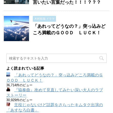
言いたい言葉だった！！！？？？
木村拓哉 ドラマ
「あれってどうなの？」突っ込みど
ころ満載のＧＯＯＤ ＬＵＣＫ！
よく読まれている記事
「あれってどうなの？」突っ込みどころ満載のＧ
ＯＯＤ ＬＵＣＫ！
36,714件のビュー
『協奏曲』改めて見直してみたい深い大人のラブ
ストーリー
30,929件のビュー
主役じゃないけど話題をさらったキムタク出演の
「あすなろ白書」