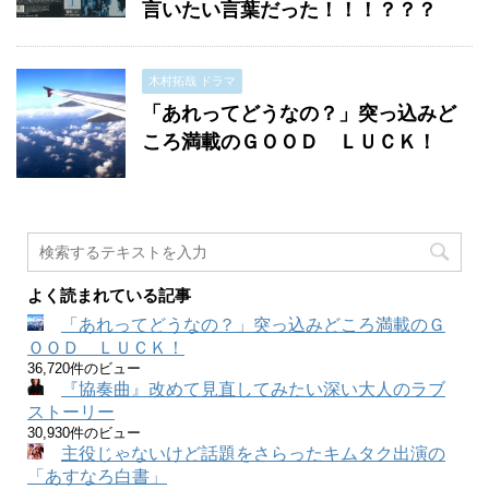
言いたい言葉だった！！！？？？
木村拓哉 ドラマ
「あれってどうなの？」突っ込みど
ころ満載のＧＯＯＤ ＬＵＣＫ！
よく読まれている記事
「あれってどうなの？」突っ込みどころ満載のＧ
ＯＯＤ ＬＵＣＫ！
36,720件のビュー
『協奏曲』改めて見直してみたい深い大人のラブ
ストーリー
30,930件のビュー
主役じゃないけど話題をさらったキムタク出演の
「あすなろ白書」