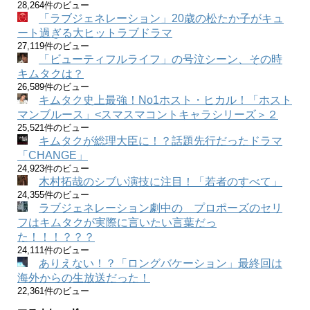
28,264件のビュー
「ラブジェネレーション」20歳の松たか子がキュ
ート過ぎる大ヒットラブドラマ
27,119件のビュー
「ビューティフルライフ」の号泣シーン、その時
キムタクは？
26,589件のビュー
キムタク史上最強！No1ホスト・ヒカル！「ホスト
マンブルース」<スマスマコントキャラシリーズ＞２
25,521件のビュー
キムタクが総理大臣に！？話題先行だったドラマ
「CHANGE」
24,923件のビュー
木村拓哉のシブい演技に注目！「若者のすべて」
24,355件のビュー
ラブジェネレーション劇中の プロポーズのセリ
フはキムタクが実際に言いたい言葉だっ
た！！！？？？
24,111件のビュー
ありえない！？「ロングバケーション」最終回は
海外からの生放送だった！
22,361件のビュー