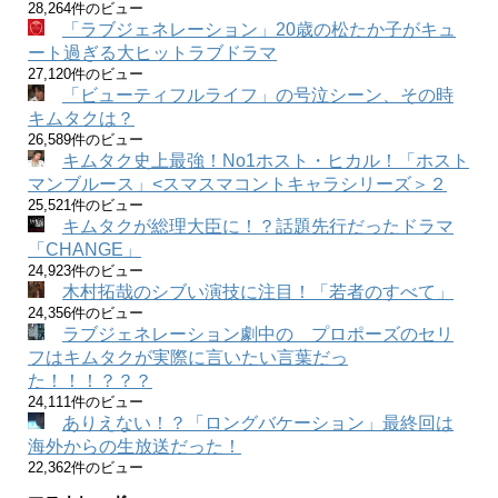
28,264件のビュー
「ラブジェネレーション」20歳の松たか子がキュ
ート過ぎる大ヒットラブドラマ
27,120件のビュー
「ビューティフルライフ」の号泣シーン、その時
キムタクは？
26,589件のビュー
キムタク史上最強！No1ホスト・ヒカル！「ホスト
マンブルース」<スマスマコントキャラシリーズ＞２
25,521件のビュー
キムタクが総理大臣に！？話題先行だったドラマ
「CHANGE」
24,923件のビュー
木村拓哉のシブい演技に注目！「若者のすべて」
24,356件のビュー
ラブジェネレーション劇中の プロポーズのセリ
フはキムタクが実際に言いたい言葉だっ
た！！！？？？
24,111件のビュー
ありえない！？「ロングバケーション」最終回は
海外からの生放送だった！
22,362件のビュー