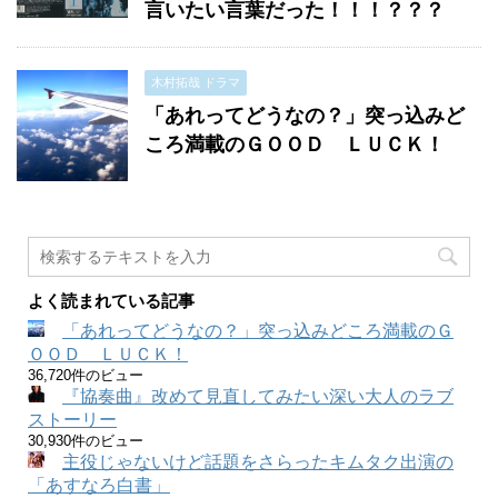
言いたい言葉だった！！！？？？
木村拓哉 ドラマ
「あれってどうなの？」突っ込みど
ころ満載のＧＯＯＤ ＬＵＣＫ！
よく読まれている記事
「あれってどうなの？」突っ込みどころ満載のＧ
ＯＯＤ ＬＵＣＫ！
36,720件のビュー
『協奏曲』改めて見直してみたい深い大人のラブ
ストーリー
30,930件のビュー
主役じゃないけど話題をさらったキムタク出演の
「あすなろ白書」