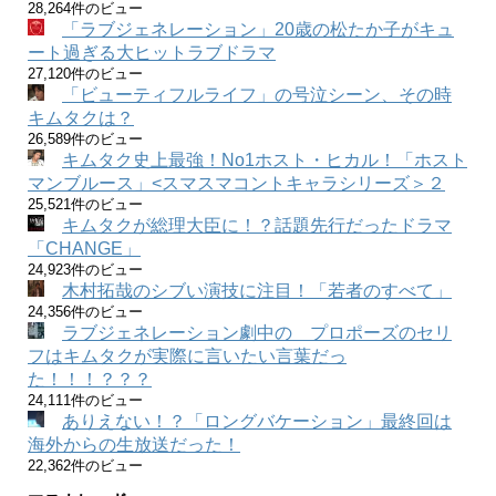
28,264件のビュー
「ラブジェネレーション」20歳の松たか子がキュ
ート過ぎる大ヒットラブドラマ
27,120件のビュー
「ビューティフルライフ」の号泣シーン、その時
キムタクは？
26,589件のビュー
キムタク史上最強！No1ホスト・ヒカル！「ホスト
マンブルース」<スマスマコントキャラシリーズ＞２
25,521件のビュー
キムタクが総理大臣に！？話題先行だったドラマ
「CHANGE」
24,923件のビュー
木村拓哉のシブい演技に注目！「若者のすべて」
24,356件のビュー
ラブジェネレーション劇中の プロポーズのセリ
フはキムタクが実際に言いたい言葉だっ
た！！！？？？
24,111件のビュー
ありえない！？「ロングバケーション」最終回は
海外からの生放送だった！
22,362件のビュー