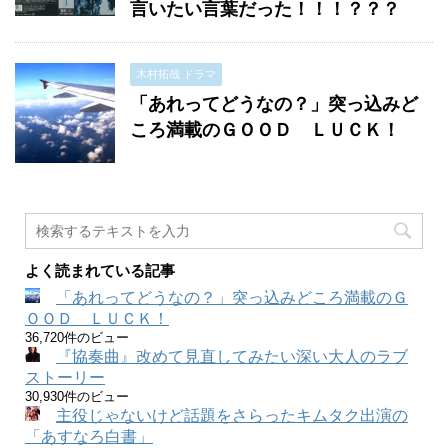
言いたい言葉だった！！！？？？
木村拓哉 ドラマ
「あれってどうなの？」突っ込みど
ころ満載のＧＯＯＤ ＬＵＣＫ！
よく読まれている記事
「あれってどうなの？」突っ込みどころ満載のＧ
ＯＯＤ ＬＵＣＫ！
36,720件のビュー
『協奏曲』改めて見直してみたい深い大人のラブ
ストーリー
30,930件のビュー
主役じゃないけど話題をさらったキムタク出演の
「あすなろ白書」