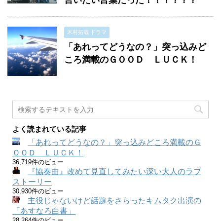
言いたい言葉だった！！！？？？
木村拓哉 ドラマ
「あれってどうなの？」突っ込みど
ころ満載のＧＯＯＤ ＬＵＣＫ！
よく読まれている記事
「あれってどうなの？」突っ込みどころ満載のＧ
ＯＯＤ ＬＵＣＫ！
36,719件のビュー
『協奏曲』改めて見直してみたい深い大人のラブ
ストーリー
30,930件のビュー
主役じゃないけど話題をさらったキムタク出演の
「あすなろ白書」
28,264件のビュー