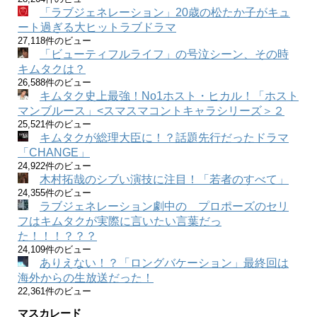
「ラブジェネレーション」20歳の松たか子がキュ
ート過ぎる大ヒットラブドラマ
27,118件のビュー
「ビューティフルライフ」の号泣シーン、その時
キムタクは？
26,588件のビュー
キムタク史上最強！No1ホスト・ヒカル！「ホスト
マンブルース」<スマスマコントキャラシリーズ＞２
25,521件のビュー
キムタクが総理大臣に！？話題先行だったドラマ
「CHANGE」
24,922件のビュー
木村拓哉のシブい演技に注目！「若者のすべて」
24,355件のビュー
ラブジェネレーション劇中の プロポーズのセリ
フはキムタクが実際に言いたい言葉だっ
た！！！？？？
24,109件のビュー
ありえない！？「ロングバケーション」最終回は
海外からの生放送だった！
22,361件のビュー
マスカレード