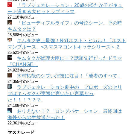
「ラブジェネレーション」20歳の松たか子がキュ
ート過ぎる大ヒットラブドラマ
27,118件のビュー
「ビューティフルライフ」の号泣シーン、その時
キムタクは？
26,588件のビュー
キムタク史上最強！No1ホスト・ヒカル！「ホスト
マンブルース」<スマスマコントキャラシリーズ＞２
25,521件のビュー
キムタクが総理大臣に！？話題先行だったドラマ
「CHANGE」
24,923件のビュー
木村拓哉のシブい演技に注目！「若者のすべて」
24,355件のビュー
ラブジェネレーション劇中の プロポーズのセリ
フはキムタクが実際に言いたい言葉だっ
た！！！？？？
24,109件のビュー
ありえない！？「ロングバケーション」最終回は
海外からの生放送だった！
22,361件のビュー
マスカレード