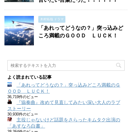
言いたい言葉だった！！！？？？
木村拓哉 ドラマ
「あれってどうなの？」突っ込みど
ころ満載のＧＯＯＤ ＬＵＣＫ！
よく読まれている記事
「あれってどうなの？」突っ込みどころ満載のＧ
ＯＯＤ ＬＵＣＫ！
36,719件のビュー
『協奏曲』改めて見直してみたい深い大人のラブ
ストーリー
30,930件のビュー
主役じゃないけど話題をさらったキムタク出演の
「あすなろ白書」
28,264件のビュー