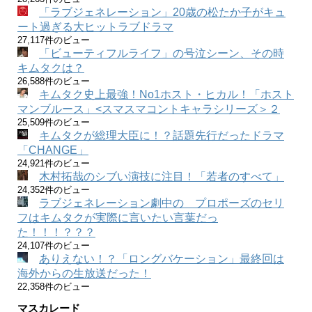
「ラブジェネレーション」20歳の松たか子がキュ
ート過ぎる大ヒットラブドラマ
27,117件のビュー
「ビューティフルライフ」の号泣シーン、その時
キムタクは？
26,588件のビュー
キムタク史上最強！No1ホスト・ヒカル！「ホスト
マンブルース」<スマスマコントキャラシリーズ＞２
25,509件のビュー
キムタクが総理大臣に！？話題先行だったドラマ
「CHANGE」
24,921件のビュー
木村拓哉のシブい演技に注目！「若者のすべて」
24,352件のビュー
ラブジェネレーション劇中の プロポーズのセリ
フはキムタクが実際に言いたい言葉だっ
た！！！？？？
24,107件のビュー
ありえない！？「ロングバケーション」最終回は
海外からの生放送だった！
22,358件のビュー
マスカレード