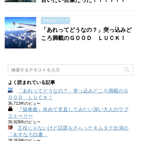
言いたい言葉だった！！！？？？
木村拓哉 ドラマ
「あれってどうなの？」突っ込みど
ころ満載のＧＯＯＤ ＬＵＣＫ！
よく読まれている記事
「あれってどうなの？」突っ込みどころ満載のＧ
ＯＯＤ ＬＵＣＫ！
36,713件のビュー
『協奏曲』改めて見直してみたい深い大人のラブ
ストーリー
30,929件のビュー
主役じゃないけど話題をさらったキムタク出演の
「あすなろ白書」
28,263件のビュー