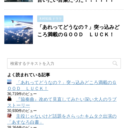
言いたい言葉だった！！！？？？
木村拓哉 ドラマ
「あれってどうなの？」突っ込みど
ころ満載のＧＯＯＤ ＬＵＣＫ！
よく読まれている記事
「あれってどうなの？」突っ込みどころ満載のＧ
ＯＯＤ ＬＵＣＫ！
36,719件のビュー
『協奏曲』改めて見直してみたい深い大人のラブ
ストーリー
30,930件のビュー
主役じゃないけど話題をさらったキムタク出演の
「あすなろ白書」
28,264件のビュー