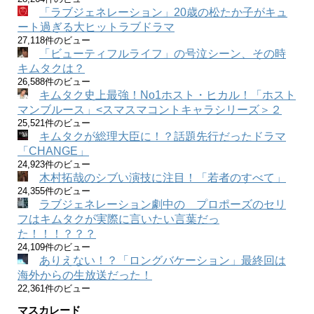
「ラブジェネレーション」20歳の松たか子がキュ
ート過ぎる大ヒットラブドラマ
27,118件のビュー
「ビューティフルライフ」の号泣シーン、その時
キムタクは？
26,588件のビュー
キムタク史上最強！No1ホスト・ヒカル！「ホスト
マンブルース」<スマスマコントキャラシリーズ＞２
25,521件のビュー
キムタクが総理大臣に！？話題先行だったドラマ
「CHANGE」
24,923件のビュー
木村拓哉のシブい演技に注目！「若者のすべて」
24,355件のビュー
ラブジェネレーション劇中の プロポーズのセリ
フはキムタクが実際に言いたい言葉だっ
た！！！？？？
24,109件のビュー
ありえない！？「ロングバケーション」最終回は
海外からの生放送だった！
22,361件のビュー
マスカレード